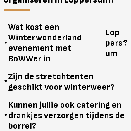
Wat kost een
Lop
Winterwonderland
pers
?
▼
evenement met
um
BoWWer in
De kosten zijn afhankelijk van het aantal gasten, de
Zijn de stretchtenten
locatie, de aankleding en eventuele extra’s. Vraag
▼
geschikt voor winterweer?
vrijblijvend een offerte aan voor een prijs op maat.
Zeker. Onze stretchtenten zijn bestand tegen kou en
Kunnen jullie ook catering en
regen. Met zijwanden en heaters zorgen we voor extra
drankjes verzorgen tijdens de
comfort.
▼
borrel?