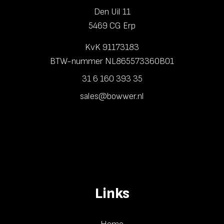
Den Uil 11
5469 CG Erp
KvK 91173183
BTW-nummer NL865573360B01
31 6 160 393 35
sales@bowwer.nl
Links