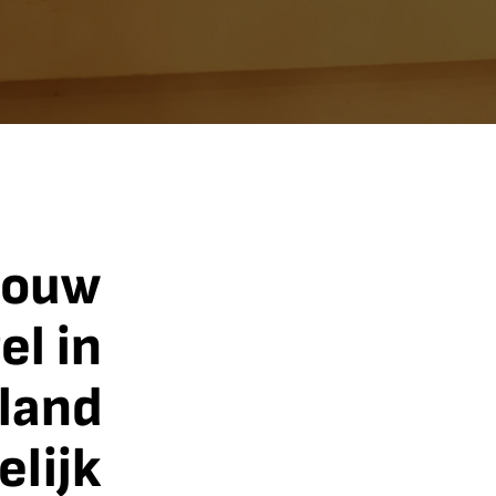
jouw
el in
land
elijk