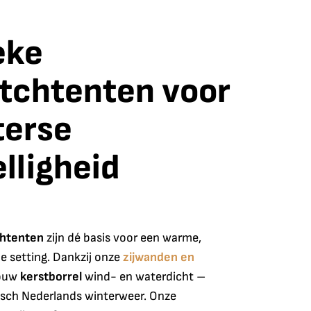
eke
etchtenten voor
terse
lligheid
chtenten
zijn dé basis voor een warme,
e setting. Dankzij onze
zijwanden en
jouw
kerstborrel
wind- en waterdicht –
ypisch Nederlands winterweer. Onze