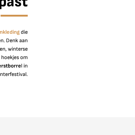
 past
nkleding
die
en. Denk aan
en, winterse
e hoekjes om
erstborre
l in
nterfestival.