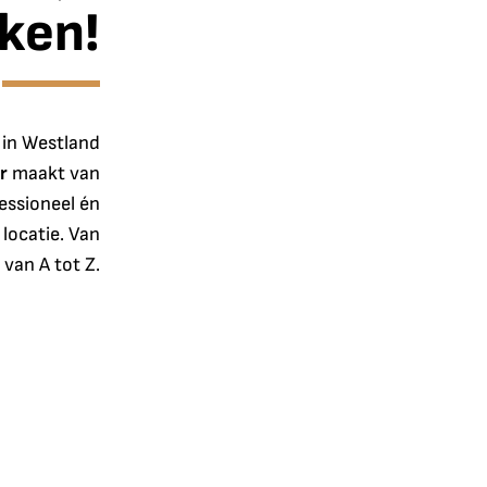
ken!
in Westland
r
maakt van
fessioneel én
locatie. Van
 van A tot Z.