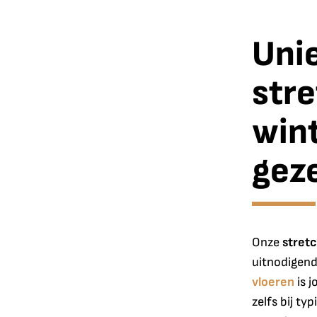
Uni
str
win
geze
Onze
stret
uitnodigend
vloeren
is 
zelfs bij t