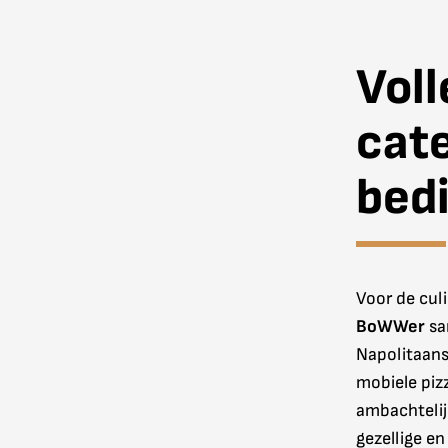
Voll
cate
bed
Voor de culi
BoWWer
sa
Napolitaanse
mobiele piz
ambachtelij
gezellige e