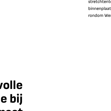
stretchtent
binnenplaats
rondom Wes
volle
e bij