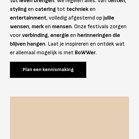
tot leven brengen
. We regelen alles: van
tenten
,
styling
en
catering
tot
techniek
en
entertainment
, volledig afgestemd op
jullie
wensen
,
merk
en
mensen
. Onze festivals zorgen
voor
verbinding
,
energie
en
herinneringen die
blijven hangen
. Laat je inspireren en ontdek wat
er allemaal mogelijk is met
BoWWer
.
Plan een kennismaking