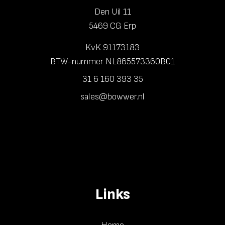
Den Uil 11
5469 CG Erp
KvK 91173183
BTW-nummer NL865573360B01
31 6 160 393 35
sales@bowwer.nl
Links