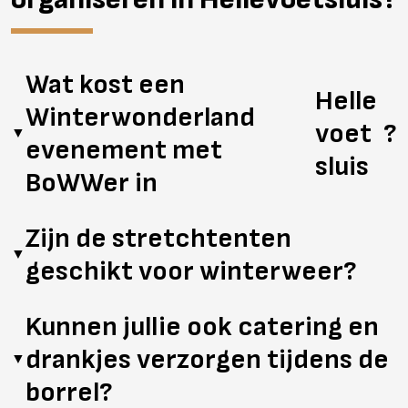
Wat kost een
Helle
Winterwonderland
voet
?
▼
evenement met
sluis
BoWWer in
De kosten zijn afhankelijk van het aantal gasten, de
Zijn de stretchtenten
locatie, de aankleding en eventuele extra’s. Vraag
▼
geschikt voor winterweer?
vrijblijvend een offerte aan voor een prijs op maat.
Zeker. Onze stretchtenten zijn bestand tegen kou en
Kunnen jullie ook catering en
regen. Met zijwanden en heaters zorgen we voor extra
drankjes verzorgen tijdens de
comfort.
▼
borrel?